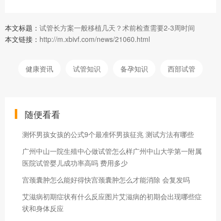
本文标题：
试管长方案一般移植几天？术前检查需要2-3周时间
本文链接：
http://m.xbivf.com/news/21060.html
健康资讯
试管知识
备孕知识
西部试管
随便看看
测怀男孩女孩的公式9个最准怀男孩征兆 测试方法有哪些
广州中山一院生殖中心做试管怎么样广州中山大学第一附属
医院试管婴儿成功率高吗 费用多少
宫颈囊肿怎么能好得快宫颈囊肿怎么才能消除 会复发吗
艾滋病初期症状有什么反应图片艾滋病的初期会出现哪些症
状和身体反应