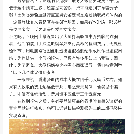
通常情况下，正规的香港验血服务大致需要花费四千元。
低于这个预算过多，还需提高警惕，您可能遇到了诈骗分子
哦！因为香港验血进行宝宝男女鉴定就是通过抽取妈妈体内的
一定量静脉血来看是否存在SPY基因，如果有Y-DNA，那必然
是位男宝宝，反之则是可爱的女宝宝。
不过呢，互联网上最近冒出了大量打着验血中介招牌的诈骗
者。他们的惯用手法是欺骗孕妇支付高昂的检测费后，无视检
验环节，用电脑修改图像制造出虚假检测结果或制作出虚假网
站，为您提供一个假的报告。已经有许多孕妇上当受骗，因
此，为了避免广大孕妈妈被这些黑心商家误导，我们特意列举
了以下几个建议供您参考：
一般来说，香港验血的成本大概在四千元人民币左右。如
果有人收取的费用远远低于此，那么毫无疑问，他就是个骗
子。即使有促销活动，费用也不应低于三千五百元；
在收到报告之后，务必要登陆可靠的香港验血相关诊所的
官方网站进行核实。您可以通过扫描检测报告上的二维码轻松
实现查询。