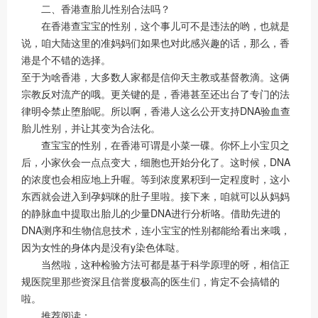
二、香港查胎儿性别合法吗？
在香港查宝宝的性别，这个事儿可不是违法的哟，也就是
说，咱大陆这里的准妈妈们如果也对此感兴趣的话，那么，香
港是个不错的选择。
至于为啥香港，大多数人家都是信仰天主教或基督教滴。这俩
宗教反对流产的哦。更关键的是，香港甚至还出台了专门的法
律明令禁止堕胎呢。所以啊，香港人这么公开支持DNA验血查
胎儿性别，并让其变为合法化。
查宝宝的性别，在香港可谓是小菜一碟。你怀上小宝贝之
后，小家伙会一点点变大，细胞也开始分化了。这时候，DNA
的浓度也会相应地上升喔。等到浓度累积到一定程度时，这小
东西就会进入到孕妈咪的肚子里啦。接下来，咱就可以从妈妈
的静脉血中提取出胎儿的少量DNA进行分析咯。借助先进的
DNA测序和生物信息技术，连小宝宝的性别都能给看出来哦，
因为女性的身体内是没有y染色体哒。
当然啦，这种检验方法可都是基于科学原理的呀，相信正
规医院里那些资深且信誉度极高的医生们，肯定不会搞错的
啦。
推荐阅读：