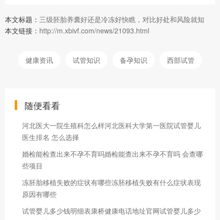
本文标题：
三级胚胎养囊好还是冷冻好快瞧，对比好处和风险就知
本文链接：
http://m.xbivf.com/news/21093.html
健康资讯
试管知识
备孕知识
西部试管
随便看看
河北医大一院生殖科怎么样河北医科大学第一医院试管婴儿
医生排名 怎么选择
婚检能检查出来不孕不育吗婚检能查出来不孕不育吗 会查哪
些项目
冻胚胎移植失败的症状有哪些冻胚移植失败有什么症状表现
原因有哪些
试管婴儿多少钱明细表康桥健康电话地址官网试管婴儿多少