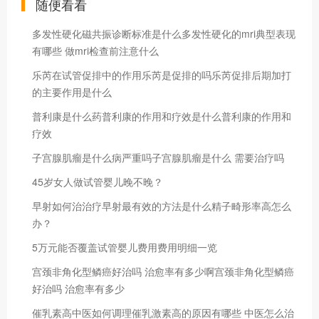
随便看看
多发性硬化磁共振诊断标准是什么多发性硬化的mri典型表现
有哪些 做mri检查前注意什么
乐芮在试管促排中的作用乐芮是促排的吗乐芮促排后期加打
的主要作用是什么
普利康是什么药普利康的作用和疗效是什么普利康的作用和
疗效
子宫腺肌瘤是什么病严重吗子宫腺肌瘤是什么 需要治疗吗
45岁女人做试管婴儿晚不晚？
早射如何治治疗早射最有效的方法是什么精子畸形率高怎么
办？
5万元能否覆盖试管婴儿费用费用明细一览
宫颈非角化型鳞癌好治吗 治愈率有多少啊宫颈非角化型鳞癌
好治吗 治愈率有多少
催乳素高中医如何调理催乳激素高的原因有哪些 中医怎么治