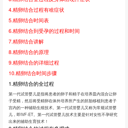
4.精卵结合过程有啥症状
5.精卵结合时间表
6.精卵结合到受孕的过程和时间
7.精卵结合讲解
8.精卵结合的原理
9.精卵结合的详细过程
10.精卵结合时间步骤
1.精卵结合的全过程
第一代试管婴儿是指将患者的卵子和精子在培养皿内混合让卵
子受精，然后将受精卵在体外培养所产生的胚胎移植到患者子
宫内的一种辅助生殖技术。第一代试管婴儿又称为常规试管婴
儿，即IVF-ET。第一代试管婴儿技术主要是针对女性不孕研究
出来的辅助生育技术！