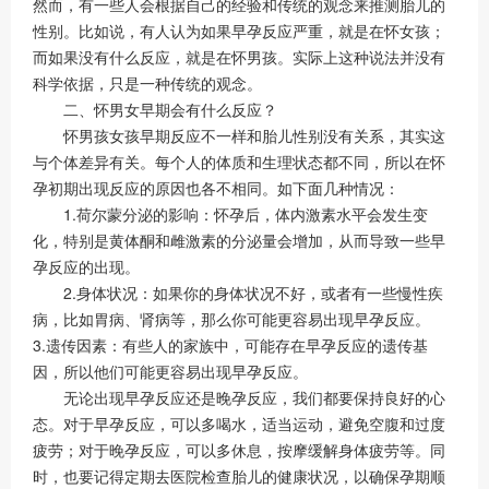
然而，有一些人会根据自己的经验和传统的观念来推测胎儿的
性别。比如说，有人认为如果早孕反应严重，就是在怀女孩；
而如果没有什么反应，就是在怀男孩。实际上这种说法并没有
科学依据，只是一种传统的观念。
二、怀男女早期会有什么反应？
怀男孩女孩早期反应不一样和胎儿性别没有关系，其实这
与个体差异有关。每个人的体质和生理状态都不同，所以在怀
孕初期出现反应的原因也各不相同。如下面几种情况：
1.荷尔蒙分泌的影响：怀孕后，体内激素水平会发生变
化，特别是黄体酮和雌激素的分泌量会增加，从而导致一些早
孕反应的出现。
2.身体状况：如果你的身体状况不好，或者有一些慢性疾
病，比如胃病、肾病等，那么你可能更容易出现早孕反应。
3.遗传因素：有些人的家族中，可能存在早孕反应的遗传基
因，所以他们可能更容易出现早孕反应。
无论出现早孕反应还是晚孕反应，我们都要保持良好的心
态。对于早孕反应，可以多喝水，适当运动，避免空腹和过度
疲劳；对于晚孕反应，可以多休息，按摩缓解身体疲劳等。同
时，也要记得定期去医院检查胎儿的健康状况，以确保孕期顺