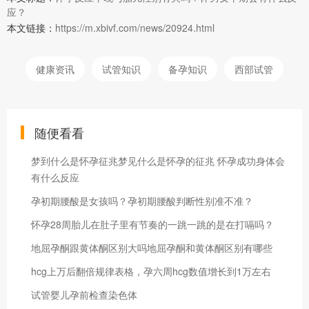
应？
本文链接：
https://m.xbivf.com/news/20924.html
健康资讯
试管知识
备孕知识
西部试管
随便看看
梦到什么是怀孕征兆梦见什么是怀孕的征兆 怀孕成功身体会
有什么反应
孕初期腰酸是女孩吗？孕初期腰酸判断性别准不准？
怀孕28周胎儿在肚子里有节奏的一跳一跳的是在打嗝吗？
地屈孕酮跟黄体酮区别大吗地屈孕酮和黄体酮区别有哪些
hcg上万后翻倍规律表格，孕六周hcg数值增长到1万左右
试管婴儿孕前检查染色体