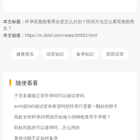
本文标题：
怀孕双胞胎看男女是怎么分别？民间方法怎么看双胞胎男
女？
本文链接：
https://m.xbivf.com/news/20923.html
健康资讯
试管知识
备孕知识
西部试管
随便看看
子宫多囊能正常怀孕吗可以做试管吗
amh值045做试管有希望吗想怀孕只需要一颗好的卵子
高龄女性怀孕29周就开始做小排畸检查早不早呢？
助粘剂真的可以避孕吗，怎么用的
黄体功能不足如何备孕