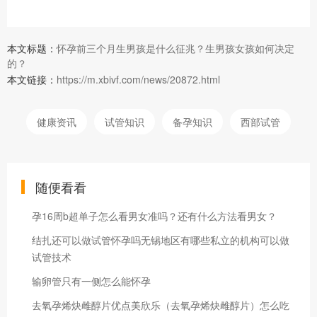
本文标题：
怀孕前三个月生男孩是什么征兆？生男孩女孩如何决定
的？
本文链接：
https://m.xbivf.com/news/20872.html
健康资讯
试管知识
备孕知识
西部试管
随便看看
孕16周b超单子怎么看男女准吗？还有什么方法看男女？
结扎还可以做试管怀孕吗无锡地区有哪些私立的机构可以做
试管技术
输卵管只有一侧怎么能怀孕
去氧孕烯炔雌醇片优点美欣乐（去氧孕烯炔雌醇片）怎么吃