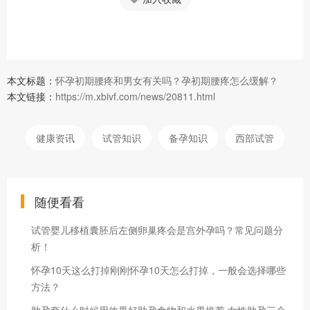
本文标题：
怀孕初期腰疼和男女有关吗？孕初期腰疼怎么缓解？
本文链接：
https://m.xbivf.com/news/20811.html
健康资讯
试管知识
备孕知识
西部试管
随便看看
试管婴儿移植囊胚后左侧卵巢疼会是宫外孕吗？常见问题分
析！
怀孕10天这么打掉刚刚怀孕10天怎么打掉，一般会选择哪些
方法？
助孕套什么时候用效果好助孕食物和水果推荐 女性助孕三个