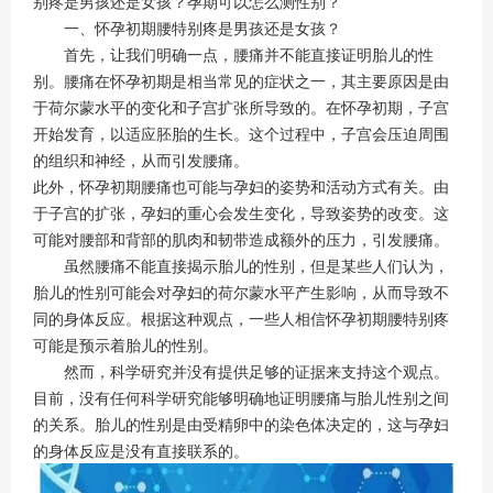
别疼是男孩还是女孩？孕期可以怎么测性别？
一、怀孕初期腰特别疼是男孩还是女孩？
首先，让我们明确一点，腰痛并不能直接证明胎儿的性
别。腰痛在怀孕初期是相当常见的症状之一，其主要原因是由
于荷尔蒙水平的变化和子宫扩张所导致的。在怀孕初期，子宫
开始发育，以适应胚胎的生长。这个过程中，子宫会压迫周围
的组织和神经，从而引发腰痛。
此外，怀孕初期腰痛也可能与孕妇的姿势和活动方式有关。由
于子宫的扩张，孕妇的重心会发生变化，导致姿势的改变。这
可能对腰部和背部的肌肉和韧带造成额外的压力，引发腰痛。
虽然腰痛不能直接揭示胎儿的性别，但是某些人们认为，
胎儿的性别可能会对孕妇的荷尔蒙水平产生影响，从而导致不
同的身体反应。根据这种观点，一些人相信怀孕初期腰特别疼
可能是预示着胎儿的性别。
然而，科学研究并没有提供足够的证据来支持这个观点。
目前，没有任何科学研究能够明确地证明腰痛与胎儿性别之间
的关系。胎儿的性别是由受精卵中的染色体决定的，这与孕妇
的身体反应是没有直接联系的。