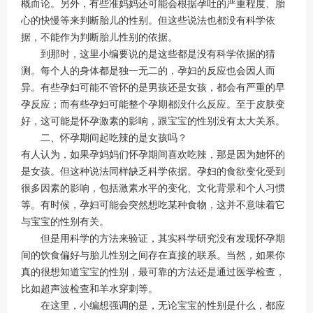
概而论。另外，有些准妈妈还可能会根据孕吐的严重程度、胎
心的快慢等来判断胎儿的性别。但这些说法也都没有科学依
据，不能作为判断胎儿性别的依据。
到那时，这里小编要说的是这些都是没有科学依据的猜
测。每个人的身体都是独一无二的，孕妇的反应也会因人而
异。有些孕妇可能不管怀的是男孩还是女孩，都会有严重的早
孕反应；而有些孕妇可能整个孕期都没什么反应。至于皮肤变
好，这可能是怀孕激素的影响，跟宝宝的性别没有太大关系。
二、怀孕期间起吃辣的是女孩吗？
有人认为，如果孕妈妈们怀孕期间喜欢吃辣，那是因为她怀的
是女孩。但这种说法同样缺乏科学依据。孕妇的食欲变化受到
很多因素的影响，包括激素水平的变化、文化背景和个人习惯
等。有时候，孕妇可能会突然想吃某种食物，这并不意味着它
与宝宝的性别有关。
但是用科学的方法来验证，其实科学研究没有发现怀孕期
间的饮食偏好与胎儿性别之间存在直接的联系。当然，如果你
真的很想知道宝宝的性别，最可靠的方法还是通过医学检查，
比如超声波检查和羊水穿刺等。
在这里，小编想强调的是，无论宝宝的性别是什么，都应