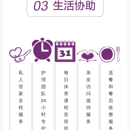
私
护
每
亲
送
人
理
日
友
餐
管
团
休
访
和
家
队
养
问
餐
全
24
课
接
后
程
小
程
待
收
服
时
安
服
整
务
专
排
务
服
护
提
务