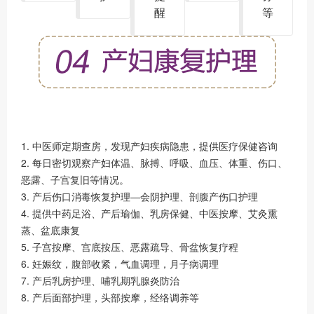
醒
等
1. 中医师定期查房，发现产妇疾病隐患，提供医疗保健咨询
2. 每日密切观察产妇体温、脉搏、呼吸、血压、体重、伤口、
恶露、子宫复旧等情况。
3. 产后伤口消毒恢复护理—会阴护理、剖腹产伤口护理
4. 提供中药足浴、产后瑜伽、乳房保健、中医按摩、艾灸熏
蒸、盆底康复
5. 子宫按摩、宫底按压、恶露疏导、骨盆恢复疗程
6. 妊娠纹，腹部收紧，气血调理，月子病调理
7. 产后乳房护理、哺乳期乳腺炎防治
8. 产后面部护理，头部按摩，经络调养等