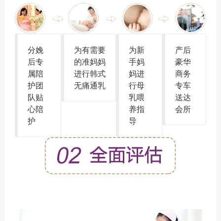
分娩
为有需要
为新
产后
后专
的准妈妈
手妈
豪华
属陪
进行韩式
妈进
商务
护团
无痛通乳
行母
专车
队贴
乳喂
送达
心陪
养指
会所
护
导