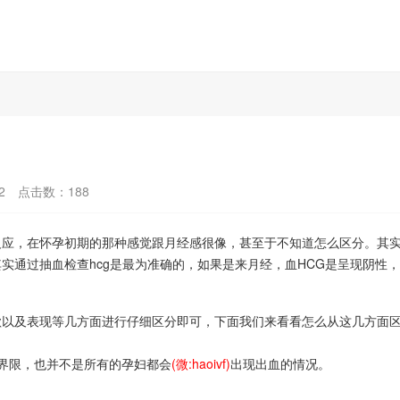
2
点击数：
188
反应，在怀孕初期的那种感觉跟月经感很像，甚至于不知道怎么区分。其
通过抽血检查hcg是最为准确的，如果是来月经，血HCG是呈现阴性，
欲以及表现等几方面进行仔细区分即可，下面我们来看看怎么从这几方面
界限，也并不是所有的孕妇都会
(微:haoivf)
出现出血的情况。