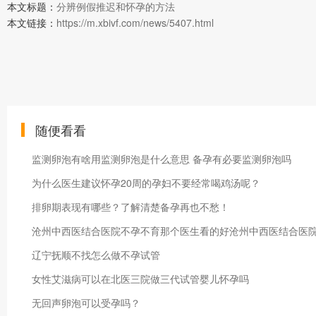
本文标题：
分辨例假推迟和怀孕的方法
本文链接：
https://m.xbivf.com/news/5407.html
随便看看
监测卵泡有啥用监测卵泡是什么意思 备孕有必要监测卵泡吗
为什么医生建议怀孕20周的孕妇不要经常喝鸡汤呢？
排卵期表现有哪些？了解清楚备孕再也不愁！
沧州中西医结合医院不孕不育那个医生看的好沧州中西医结合医院
辽宁抚顺不找怎么做不孕试管
女性艾滋病可以在北医三院做三代试管婴儿怀孕吗
无回声卵泡可以受孕吗？