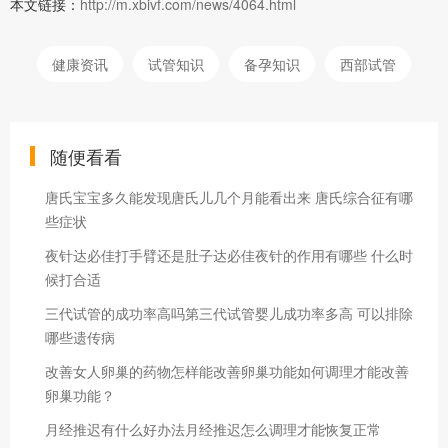
本文链接：
http://m.xbivf.com/news/4064.html
健康资讯
试管知识
备孕知识
西部试管
随便看看
唐氏宝宝多久能发现唐氏儿几个月能看出来 唐氏综合征有哪
些症状
夜针达必佳打手臂还是肚子达必佳夜针的作用有哪些 什么时
候打合适
三代试管的成功率高吗第三代试管婴儿成功率多高 可以排除
哪些遗传病
改善女人卵巢的药物怎样能改善卵巢功能如何调理才能改善
卵巢功能？
月经推迟有什么好办法月经推迟怎么调理才能恢复正常