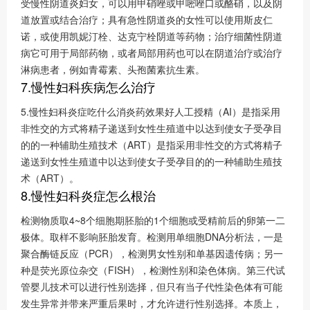
受慢性阴道炎妇女，可以用甲硝唑或甲嘧唑口或酪硝，以及阴
道放置或结合治疗；具有急性阴道炎的女性可以使用斯皮仁
诺，或使用凯妮汀栓、达克宁栓阴道等药物；治疗细菌性阴道
病它可用于局部药物，或者局部用药也可以在阴道治疗或治疗
淋病患者，例如青霉素、头孢菌素抗生素。
7.慢性妇科疾病怎么治疗
5.慢性妇科炎症吃什么消炎药效果好人工授精（AI）是指采用
非性交的方式将精子递送到女性生殖道中以达到使女子受孕目
的的一种辅助生殖技术（ART）是指采用非性交的方式将精子
递送到女性生殖道中以达到使女子受孕目的的一种辅助生殖技
术（ART）。
8.慢性妇科炎症怎么根治
检测物质取4~8个细胞期胚胎的1个细胞或受精前后的卵第一二
极体。取样不影响胚胎发育。检测用单细胞DNA分析法，一是
聚合酶链反应（PCR），检测男女性别和单基因遗传病；另一
种是荧光原位杂交（FISH），检测性别和染色体病。第三代试
管婴儿技术可以进行性别选择，但只有当子代性染色体有可能
发生异常并带来严重后果时，才允许进行性别选择。本质上，