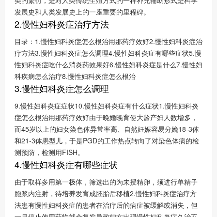
类的繁衍，是对人类传统生殖方式的一种补充辅助形式是科学
发展史和人类发展史上的一座重要的里程碑。
2.慢性妇科炎症治疗方法
目录：1.慢性妇科炎症怎么根治用那药疗效好2.慢性妇科炎症治
疗方法3.慢性妇科炎症怎么调理4.慢性妇科炎症有哪些症状5.慢
性妇科炎症吃什么消炎药效果好6.慢性妇科炎症是什么7.慢性妇
科疾病怎么治疗8.慢性妇科炎症怎么根治
3.慢性妇科炎症怎么调理
9.慢性妇科炎症症状10.慢性妇科炎症有什么症状1.慢性妇科炎
症怎么根治用那药疗效好由于晚婚晚育使大龄产妇人数增多，
而45岁以上的妇女染色体异常率高、自然妊娠容易分娩18-3体
和21-3体愚型儿，于是PGD的工作热点转向了对染色体病的检
测预防，检测用FISH。
4.慢性妇科炎症有哪些症状
由于取样多用第一极体，筛选出的为未授精卵，须进行单精子
胞浆内注射，待培养发育成胚胎后移植2.慢性妇科炎症治疗方
法患有慢性妇科炎症的患者在治疗后的病症被缓解或消失，但
一旦停止使用药物就会复发导致妇女出现慢性妇科炎症久治不