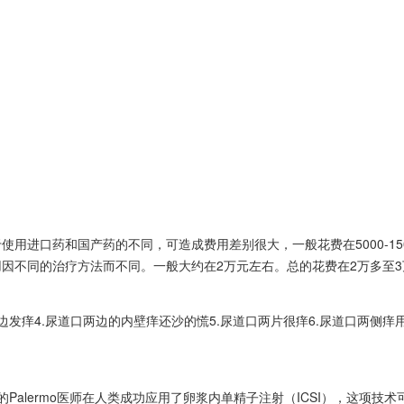
用进口药和国产药的不同，可造成费用差别很大，一般花费在5000-1
因不同的治疗方法而不同。一般大约在2万元左右。总的花费在2万多至3
边发痒4.尿道口两边的内壁痒还沙的慌5.尿道口两片很痒6.尿道口两侧痒
的Palermo医师在人类成功应用了卵浆内单精子注射（ICSI），这项技