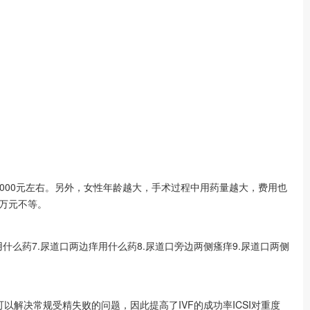
5000元左右。另外，女性年龄越大，手术过程中用药量越大，费用也
万元不等。
用什么药7.尿道口两边痒用什么药8.尿道口旁边两侧瘙痒9.尿道口两侧
术可以解决常规受精失败的问题，因此提高了IVF的成功率ICSI对重度