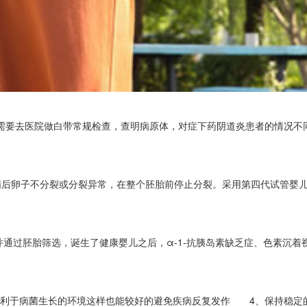
者需要去医院做白带常规检查，查明病原体，对症下药阴道炎患者的情况
精后卵子不分裂或分裂异常，在整个胚胎前停止分裂。采用第四代试管婴
，并通过胚胎筛选，诞生了健康婴儿之后，α-1-抗胰岛素缺乏症、色素沉
造利于病菌生长的环境这样也能较好的避免疾病反复发作 4、保持稳定