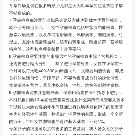
育条件毕竟现在很多畸形胎儿都是因为对早孕的注意事项了解
不够造成的。
7.孕前检查都注意什么如果夫妻双方能达到优生优育的标准，
就不会有畸形胎儿 女性孕前检查包括甲状腺功能检查、性
激素六项检查，以及单纯疱疹病毒、风疹病毒、细胞病毒、弓
形虫、支原体感染等当然，还有白带常规、阴道超声、宫颈癌
筛查等，这些检查项目都是非常重要的。
8.孕前检查需要注意的事项男性的孕前检查中除了常规检查，
还需要进行精液分析 除了进行孕前检查，女性在怀孕前三
个月可以每天吃400-800μg叶酸同时，夫妻要均衡饮食，养成
良好的生活习惯，早睡早起，不要熬夜养成良好的饮食习惯，
饮食清淡有营养，尽量少吃辛辣、油炸、烧烤等刺激性食物。
9.孕前检查需要注意哪些而且孕期用药要在医生指导下进行，
不能私自用药10.孕前检查都需要注意什么第四代试管婴儿技术
可以解决大龄女性的怀孕问题通过有效地将老化卵子的基因替
换为年轻男性的基因，并添加年轻男性的基因，形成一个全新
的卵子，年轻女性卵细胞的遗传基因基本上不到1%。
母亲卵子的细胞可以携带更多的主要基因，将大龄女性的卵子