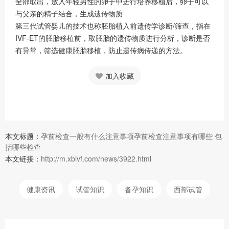
全部取出，放入年轻男性的卵子中进行培养移植后，卵子可以
与父亲的精子结合，生成遗传物质
第三代试管婴儿的技术也称胚胎植入前遗传学诊断/筛查，指在
IVF-ET的胚胎移植前，取胚胎的遗传物质进行分析，诊断是否
有异常，筛选健康胚胎移植，防止遗传病传递的方法。
加入收藏
本文标题：
孕前检查一般有什么注意事项孕前检查注意事项有哪些 包
括哪些检查
本文链接：
http://m.xbivf.com/news/3922.html
健康资讯
试管知识
备孕知识
西部试管