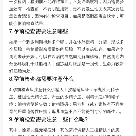
一次检测，检测前不允许吃东西，不允许喝饮料，因为需要验
血还有，检查前，不要阴道用药，更不要发生性关系其次要注
意饮食清淡，因为有些检查项目，如果是高脂高蛋白饮食，可
能会影响检查结果。
7.孕前检查需要注意哪些
如果一个刺激周期得到多个卵，并在体外授精、分裂，形成多
个胚胎，移植后剩余质量好的胚胎，可以冷冻贮存。如果这个
周期未获妊娠，可以在以后的自然周期解冻移植。自然周期内
分泌环境利于胚胎植入，但冻融对胚胎是一损伤，生命力较新
鲜胚胎为差。
8.孕前检查都需要注意什么
4.孕前检查应注意什么供精人工授精适应证：睾丸性无精子
症、梗阻性无精子症、严重的少精子症、弱精子症和畸精子
症；输精管复通失败；射精障碍；男方和（或）家族有不宜生
育的严重遗传性疾病；母儿血型不合不能得到存活的新生儿。
9.孕前检查需要注意一些什么呢?
其中，除睾丸性无精症外，其他需行供精人工授精技术的患