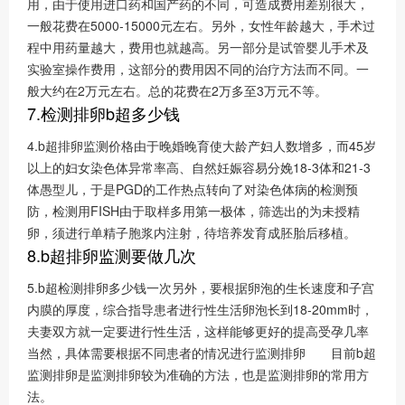
用，由于使用进口药和国产药的不同，可造成费用差别很大，
一般花费在5000-15000元左右。另外，女性年龄越大，手术过
程中用药量越大，费用也就越高。另一部分是试管婴儿手术及
实验室操作费用，这部分的费用因不同的治疗方法而不同。一
般大约在2万元左右。总的花费在2万多至3万元不等。
7.检测排卵b超多少钱
4.b超排卵监测价格由于晚婚晚育使大龄产妇人数增多，而45岁
以上的妇女染色体异常率高、自然妊娠容易分娩18-3体和21-3
体愚型儿，于是PGD的工作热点转向了对染色体病的检测预
防，检测用FISH由于取样多用第一极体，筛选出的为未授精
卵，须进行单精子胞浆内注射，待培养发育成胚胎后移植。
8.b超排卵监测要做几次
5.b超检测排卵多少钱一次另外，要根据卵泡的生长速度和子宫
内膜的厚度，综合指导患者进行性生活卵泡长到18-20mm时，
夫妻双方就一定要进行性生活，这样能够更好的提高受孕几率
当然，具体需要根据不同患者的情况进行监测排卵 目前b超
监测排卵是监测排卵较为准确的方法，也是监测排卵的常用方
法。