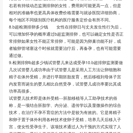
右若有持续动态监测排卵的女性，费用则可能更高一点，但是
相对的准确率也更高具体收费价格需要与就诊医院详细协商，
每个地区不同级别医疗机构的医疗服务定价会有所不同。
8.b超检测排卵多少钱 女性在排卵日与丈夫发生性行为后，
可以增加怀孕的概率通过b超监测排卵，也可以确定女性是否正
常排卵如果女性不能正常排卵，可能是因为卵巢功能不好，或
者输卵管堵塞这个时候就需要治疗后，再备孕，也有可能需要
通过做。
9.检测排卵b超多少钱试管婴儿来达成受孕10.b超排卵监测要做
几次试管婴儿成功率由于试管婴儿是采用人工方法让卵细胞和
精子在体外受精，并进行早期胚胎发育，然后移植到母体子宫
内发育而诞生的婴儿相比自然受孕，试管婴儿成功率要比其成
功率高很多。
试管婴儿技术即是体外受精---胚胎移植等人工助孕技术的俗
称，是一项结合胚胎学、内分泌、遗传学以及显微操作的综合
技术，在治疗不孕不育症的方法中是较为有效的。它是将精子
和卵子置于体外利用各种技术使卵子受精，培养几天后移入子
宫，使女性受孕生子。该项技术通过人为干预的方式实现了人