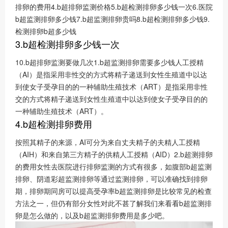
排卵的费用4.b超排卵监测价格5.b超检测排卵多少钱一次6.医院
b超监测排卵多少钱7.b超监测排卵贵吗8.b超检测排卵多少钱9.
检测排卵b超多少钱
3.b超检测排卵多少钱一次
10.b超排卵监测要做几次1.b超监测排卵需要多少钱人工授精
（AI）是指采用非性交的方式将精子递送到女性生殖道中以达
到使女子受孕目的的一种辅助生殖技术（ART）是指采用非性
交的方式将精子递送到女性生殖道中以达到使女子受孕目的的
一种辅助生殖技术（ART）。
4.b超检测排卵费用
按照其精子的来源，AI可分为来自丈夫精子的夫精人工授精
（AIH）和来自第三方精子的供精人工授精（AID）2.b超测排卵
的费用女性去医院进行排卵监测的方式有很多，如腹部b超监测
排卵、阴道彩超监测排卵等通过监测排卵，可以准确找到排卵
期，排卵期同房可以提高受孕率b超监测排卵是比较常见的检查
方法之一，但仍有部分女性对此不甚了解我们来看看b超监测排
卵是怎么做的，以及b超监测排卵费用是多少吧。