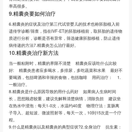
率高很多。
9.精囊炎要如何治疗
6.精囊炎的症状及治疗第三代试管婴儿的技术也称胚胎植入前
遗传学诊断/筛查，指在IVF-ET的胚胎移植前，取胚胎的遗传物
质进行分析，诊断是否有异常，筛选健康胚胎移植，防止遗传
病传递的方法7.精囊炎怎么治疗最好。
10.精囊炎治疗新方法
当一般粘附时，精囊的界限不清楚 精囊炎应该吃什么比较
好: 精囊炎患者应多喝水，多排尿，多吃蔬菜和水果 最好不
要喝酒，包括啤酒和辛辣的食物，包括咖啡 用药治疗： 1.
一般治疗。
8.精囊炎是什么原因导致的用什么药好 如果病人生病时间
长，思想顾虑较重，建议先解释清楚病情，消除负担 建议坐
在热水中浸泡：每天1-0次，水温约40度 物理疗法：直肠离
子导入、超短波、微波照射等，每天一次，10到15次是一个疗
程。
9.什么是精囊炎以及精囊炎的典型症状?2.全身治疗 抗生素：