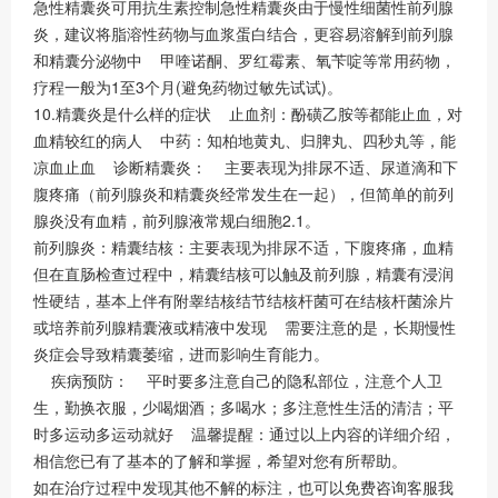
急性精囊炎可用抗生素控制急性精囊炎由于慢性细菌性前列腺
炎，建议将脂溶性药物与血浆蛋白结合，更容易溶解到前列腺
和精囊分泌物中 甲喹诺酮、罗红霉素、氧苄啶等常用药物，
疗程一般为1至3个月(避免药物过敏先试试)。
10.精囊炎是什么样的症状 止血剂：酚磺乙胺等都能止血，对
血精较红的病人 中药：知柏地黄丸、归脾丸、四秒丸等，能
凉血止血 诊断精囊炎： 主要表现为排尿不适、尿道滴和下
腹疼痛（前列腺炎和精囊炎经常发生在一起），但简单的前列
腺炎没有血精，前列腺液常规白细胞2.1。
前列腺炎：精囊结核：主要表现为排尿不适，下腹疼痛，血精
但在直肠检查过程中，精囊结核可以触及前列腺，精囊有浸润
性硬结，基本上伴有附睾结核结节结核杆菌可在结核杆菌涂片
或培养前列腺精囊液或精液中发现 需要注意的是，长期慢性
炎症会导致精囊萎缩，进而影响生育能力。
疾病预防： 平时要多注意自己的隐私部位，注意个人卫
生，勤换衣服，少喝烟酒；多喝水；多注意性生活的清洁；平
时多运动多运动就好 温馨提醒：通过以上内容的详细介绍，
相信您已有了基本的了解和掌握，希望对您有所帮助。
如在治疗过程中发现其他不解的标注，也可以免费咨询客服我