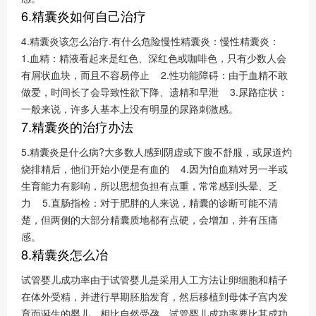
6.精囊炎如何自己治疗
4.精囊炎该怎么治疗.有什么危险慢性精囊炎：慢性精囊炎：
1.血精：精液看起来是红色、深红色或咖啡色，只有少数人会
有屑状血块，而且不容易停止 2.性功能障碍：由于血精不敢
做爱，时间长了会导致性欲下降、遗精和早泄 3.尿路症状：
一般来说，许多人基本上没有明显的尿路刺激感。
7.精囊炎的治疗办法
5.精囊炎是什么病?大多数人感到阴虚或下腹不舒服，或尿道灼
烧排精后，他们开始小便是有血的 4.因为怕血精对另一半或
生育能力有影响，所以思想负担有点重，常常感到头晕、乏
力 5.直肠指检：对于肥胖的人来说，精囊的诊断可能不清
楚，但两侧的大部分精囊质地都有点硬，会增加，并有压痛
感。
8.精囊炎怎么冶
试管婴儿成功率由于试管婴儿是采用人工方法让卵细胞和精子
在体外受精，并进行早期胚胎发育，然后移植到母体子宫内发
育而诞生的婴儿。相比自然受孕，试管婴儿成功率要比其成功