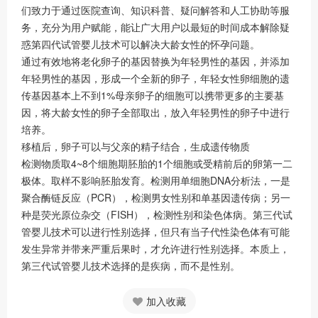
们致力于通过医院查询、知识科普、疑问解答和人工协助等服
务，充分为用户赋能，能让广大用户以最短的时间成本解除疑
惑第四代试管婴儿技术可以解决大龄女性的怀孕问题。
通过有效地将老化卵子的基因替换为年轻男性的基因，并添加
年轻男性的基因，形成一个全新的卵子，年轻女性卵细胞的遗
传基因基本上不到1%母亲卵子的细胞可以携带更多的主要基
因，将大龄女性的卵子全部取出，放入年轻男性的卵子中进行
培养。
移植后，卵子可以与父亲的精子结合，生成遗传物质
检测物质取4~8个细胞期胚胎的1个细胞或受精前后的卵第一二
极体。取样不影响胚胎发育。检测用单细胞DNA分析法，一是
聚合酶链反应（PCR），检测男女性别和单基因遗传病；另一
种是荧光原位杂交（FISH），检测性别和染色体病。第三代试
管婴儿技术可以进行性别选择，但只有当子代性染色体有可能
发生异常并带来严重后果时，才允许进行性别选择。本质上，
第三代试管婴儿技术选择的是疾病，而不是性别。
加入收藏