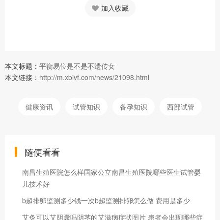
加入收藏
本文标题：
平衡易位是不是不遗传女
本文链接：
http://m.xbivf.com/news/21098.html
健康资讯
试管知识
备孕知识
西部试管
随便看看
南昌生殖医院怎么样国家公立南昌生殖医院哪些医生试管婴
儿技术好
b超排卵监测多少钱一次b超监测排卵怎么做 费用是多少
艾灸可以艾阴囊吗阴茎的艾滋病症状图片 患者会出现哪些症