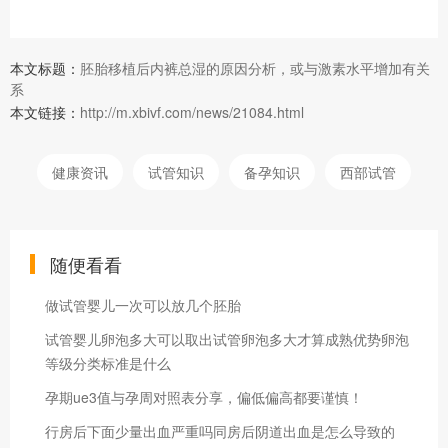
本文标题：
胚胎移植后内裤总湿的原因分析，或与激素水平增加有关
系
本文链接：
http://m.xbivf.com/news/21084.html
健康资讯
试管知识
备孕知识
西部试管
随便看看
做试管婴儿一次可以放几个胚胎
试管婴儿卵泡多大可以取出试管卵泡多大才算成熟优势卵泡
等级分类标准是什么
孕期ue3值与孕周对照表分享，偏低偏高都要谨慎！
行房后下面少量出血严重吗同房后阴道出血是怎么导致的