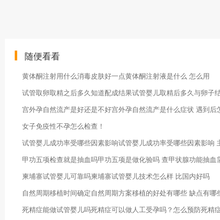
随便看看
黄体酮注射用什么消毒皮肤好一点黄体酮注射液是什么 怎么用
试管取卵取精之后多久知道配成结果试管婴儿取精后多久与卵子结
宫外孕自然流产是好还是不好宫外孕自然流产是什么症状 遇到后
女子免疫性不孕怎么检查！
试管婴儿成功率受哪些因素影响试管婴儿成功率受哪些因素影响 
甲功五项检查就是抽血吗甲功五项是做化验吗 查甲状腺功能抽血
柬埔寨试管婴儿可靠吗柬埔寨试管婴儿技术怎么样 比国内好吗
自然周期移植时间确定自然周期方案移植的好处有哪些 缺点有哪
死精症能做试管婴儿吗死精症可以做人工受孕吗？怎么预防死精