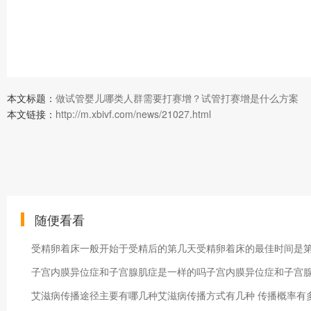
本文标题：
做试管婴儿哪类人群需要打赛增？试管打赛增是什么方案
本文链接：
http://m.xbivf.com/news/21027.html
随便看看
受精卵着床一般开始于受精后的第几天受精卵着床的最佳时间是
子宫内膜异位症和子宫腺肌症是一样的吗子宫内膜异位症和子宫
艾滋病传播途径主要有哪几种艾滋病传播方式有几种 传播概率有