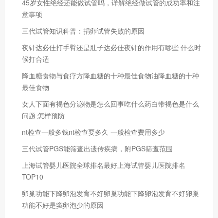
45岁女性绝经还能做试管吗，详解绝经做试管的成功率和注
意事项
三代试管知识科普：捐卵试管失败的原因
夜针达必佳打手臂还是肚子达必佳夜针的作用有哪些 什么时
候打合适
降血糖食物与食疗方降血糖的十种最佳食物油降血糖的十种
最佳食物
女人下面有褐色分泌物是怎么回事吃什么药白带褐色是什么
问题 怎样预防
nt检查一般多钱nt检查要多久 一般检查费用多少
三代试管PGS能筛查出遗传疾病，附PGS筛查范围
上海试管婴儿医院全球排名最好上海试管婴儿医院排名
TOP10
卵巢功能下降卵泡发育不好卵巢功能下降卵泡发育不好卵巢
功能不好是窦卵泡少的原因