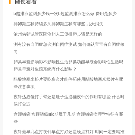
随便看看
b超排卵监测多少钱一次b超监测排卵怎么做 费用是多少
排卵期症状持续多久排卵期症状有哪些 几天消失
沧州供卵试管医院沧州人工促排卵步骤是怎样的
测有没有自闭症怎么测自闭症测试 如何确认宝宝有自闭症倾
向
卵巢早衰影响影不影响性生活卵巢功能早衰会影响性生活吗
卵巢早衰对生殖系统有什么影响？
醋酸地塞米松片要吃多久才能停药使用醋酸地塞米松片有哪
些注意事项
夜针达必佳打手臂还是肚子达必佳夜针的作用有哪些 什么时
候打合适
宫颈鳞癌i宫颈鳞癌Ⅲlc期属于几期 宫颈鳞癌病理学特征有哪
些
夜针最早几点打夜针早点打好还是晚点打好 时间一定要精准