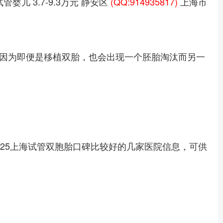
儿 3.7-9.3万元 静安区
(QQ:914935817)
上海市
，因为即便是移植双胎，也会出现一个胚胎淘汰而另一
25上海试管双胞胎口碑比较好的几家医院信息，可供