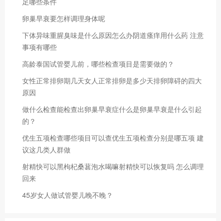
足哪些条件
卵巢早衰要怎样调理身体呢
下体异味重腥臭味是什么原因怎么办阴道瘙痒用什么药 注意
事项有哪些
高龄泰国试管婴儿前，哪些检查项目是需要做的？
女性正常排卵期几天女人正常排卵是多少天排卵障碍的四大
原因
做什么检查能检查出卵巢早衰症什么是卵巢早衰是什么引起
的？
优生五项检查哪些项目可以查优生五项检查分别是哪五项 建
议这几类人群做
射精快可以黑枸杞桑葚泡水喝嘛射精快可以恢复吗 怎么调理
回来
45岁女人做试管婴儿晚不晚？