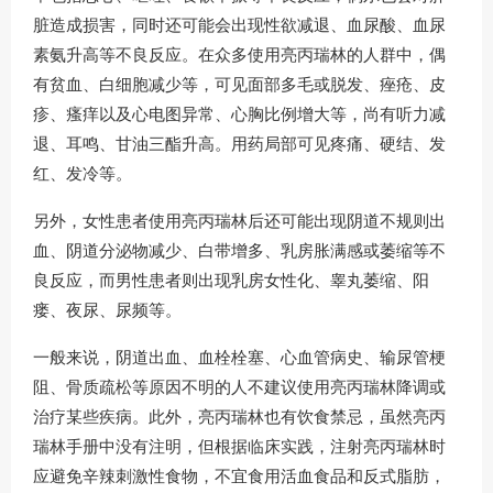
脏造成损害，同时还可能会出现性欲减退、血尿酸、血尿
素氨升高等不良反应。在众多使用亮丙瑞林的人群中，偶
有贫血、白细胞减少等，可见面部多毛或脱发、痤疮、皮
疹、瘙痒以及心电图异常、心胸比例增大等，尚有听力减
退、耳鸣、甘油三酯升高。用药局部可见疼痛、硬结、发
红、发冷等。
另外，女性患者使用亮丙瑞林后还可能出现阴道不规则出
血、阴道分泌物减少、白带增多、乳房胀满感或萎缩等不
良反应，而男性患者则出现乳房女性化、睾丸萎缩、阳
瘘、夜尿、尿频等。
一般来说，阴道出血、血栓栓塞、心血管病史、输尿管梗
阻、骨质疏松等原因不明的人不建议使用亮丙瑞林降调或
治疗某些疾病。此外，亮丙瑞林也有饮食禁忌，虽然亮丙
瑞林手册中没有注明，但根据临床实践，注射亮丙瑞林时
应避免辛辣刺激性食物，不宜食用活血食品和反式脂肪，