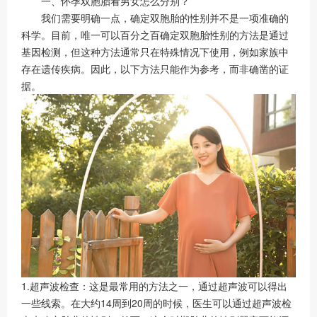
一、怀孕双胞胎看男女怎么分别？
我们需要明确一点，确定双胞胎的性别并不是一项准确的
科学。目前，唯一可以百分之百确定双胞胎性别的方法是通过
基因检测，但这种方法通常只在特殊情况下使用，例如家族中
存在遗传疾病。因此，以下方法只能作为参考，而非确凿的证
据。
1.超声波检查：这是最常用的方法之一，通过超声波可以得出
一些线索。在大约14周到20周的时候，医生可以通过超声波检