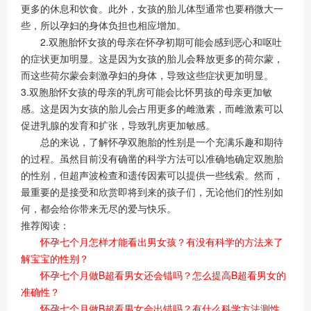
更多的休息和饮食。此外，女孩的胎儿体型通常也要稍微大一
些，所以孕妇的身体负担也相应增加。
2.双胞胎怀女孩的母亲在怀孕初期可能会感到恶心和呕吐
的症状更加明显。这是因为女孩的胎儿会释放更多的荷尔蒙，
而这些荷尔蒙会刺激孕妇的身体，导致这些症状更加明显。
3.双胞胎怀女孩的母亲的乳房可能会比怀男孩的母亲更加敏
感。这是因为女孩的胎儿会占用更多的雌激素，而雌激素可以
促进乳腺的发育和扩张，导致乳房更加敏感。
总的来说，了解怀孕双胞胎的性别是一个充满乐趣和期待
的过程。虽然目前没有确凿的科学方法可以准确地确定双胞胎
的性别，但超声波检查和遗传因素可以提供一些线索。然而，
最重要的是接受和欣赏即将到来的孩子们，无论他们的性别如
何，都会给你带来无尽的爱与快乐。
推荐阅读：
怀孕七个月怎样才能看出男女孩？有没有科学的方法来了
解宝宝的性别？
怀孕七个月做B超看男女还会错吗？怎么提高B超看男女的
准确性？
怀孕七个月做B超看男女会出错吗？有什么科学方法测性