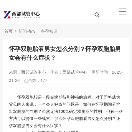
首页
新闻动态
备孕知识
怀孕双胞胎看男女怎么分别？怀孕双胞胎男
女会有什么症状？
来源：
西部试管中心
作者：
西部试管中心
更新时间：2025-
01-26
点击数：
177
怀孕双胞胎是一段充满期待和神秘的旅程。对于即将成为
父母的人来说，一个令人好奇的问题是：如何在怀孕期间分辨
出双胞胎的性别？虽然无法100%确定双胞胎的性别，但有一些
方法可以提供一些线索。那么怀孕双胞胎看男女怎么分别？怀
孕双胞胎男女会有什么症状？