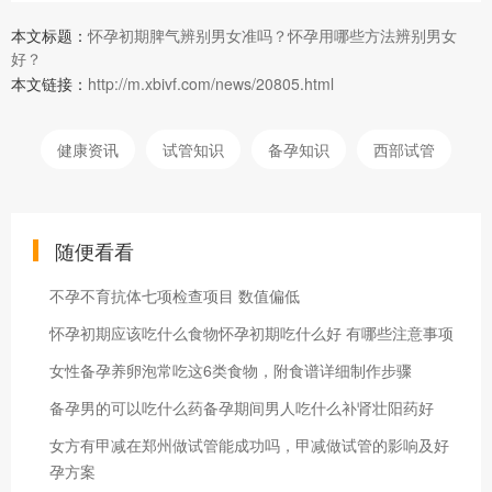
本文标题：
怀孕初期脾气辨别男女准吗？怀孕用哪些方法辨别男女
好？
本文链接：
http://m.xbivf.com/news/20805.html
健康资讯
试管知识
备孕知识
西部试管
随便看看
不孕不育抗体七项检查项目 数值偏低
怀孕初期应该吃什么食物怀孕初期吃什么好 有哪些注意事项
女性备孕养卵泡常吃这6类食物，附食谱详细制作步骤
备孕男的可以吃什么药备孕期间男人吃什么补肾壮阳药好
女方有甲减在郑州做试管能成功吗，甲减做试管的影响及好
孕方案