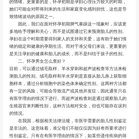
的情绪。更重要的是，怀孕初期是孕妇心理压力较大的时期，
她们可能会对即将到来的生活和家庭变化感到担忧，这也是导
致情绪波动的原因之一。
因此，我们在面对怀孕初期脾气暴躁这一现象时，应该更
多地给予理解和关心，而不是试图通过它来预测胎儿的性别。
孕妇在这个时期需要得到家人的支持和关爱，这有助于她们情
绪的稳定和健康的孕期生活。而对于准父母们来说，更重要的
是关注孕妇的健康和胎儿的成长，而不是纠结于孩子的性别。
二、怀孕男女怎么查好？
目前，可以通过绒毛取样、羊水穿刺和超声波检查等方法来检
测胎儿的性别。绒毛取样和羊水穿刺是直接从胎儿身上获取细
胞样本，通过分析细胞中的染色体来确定性别。这两种方法都
有一定的风险，可能会导致流产或其他并发症，因此通常只在
有医学理由的情况下进行。而超声波检查则是通过观察胎儿的
生殖器官来判断性别，这种方法相对安全，但也可能存在误判
的情况。
在我国，根据相关法律法规，非医学需要的胎儿性别鉴定
是非法的。这意味着，准父母们不能仅仅因为好奇而要求进行
性别鉴定。只有在有医学理由的情况下，如某些遗传疾病的筛