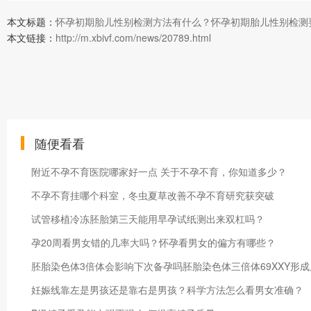
本文标题：
怀孕初期胎儿性别检测方法有什么？怀孕初期胎儿性别检测
本文链接：
http://m.xbivf.com/news/20789.html
随便看看
附近不孕不育医院哪家好一点 关于不孕不育，你知道多少？
不孕不育挂哪个科室，冬虫夏草改善不孕不育研究获突破
试管移植冷冻胚胎第三天能用早孕试纸测出来双杠吗？
孕20周看男女错的几率大吗？怀孕看男女的偏方有哪些？
胚胎染色体3倍体会影响下次备孕吗胚胎染色体三倍体69XXY形
妊娠线靠左是男孩还是靠右是男孩？科学方法怎么看男女准确？