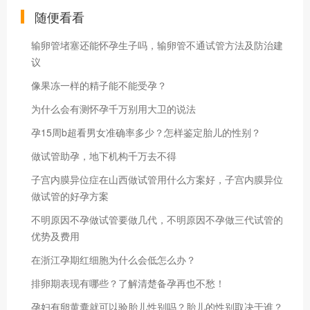
随便看看
输卵管堵塞还能怀孕生子吗，输卵管不通试管方法及防治建
议
像果冻一样的精子能不能受孕？
为什么会有测怀孕千万别用大卫的说法
孕15周b超看男女准确率多少？怎样鉴定胎儿的性别？
做试管助孕，地下机构千万去不得
子宫内膜异位症在山西做试管用什么方案好，子宫内膜异位
做试管的好孕方案
不明原因不孕做试管要做几代，不明原因不孕做三代试管的
优势及费用
在浙江孕期红细胞为什么会低怎么办？
排卵期表现有哪些？了解清楚备孕再也不愁！
孕妇有卵黄囊就可以验胎儿性别吗？胎儿的性别取决于谁？