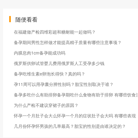
随便看看
在福建做产检四维彩超和糖耐能一起做吗？
备孕期间男性怎样做才能提高精子质量有哪些注意事项？
内膜息肉1cm备孕能成功吗
俄罗斯供卵试管婴儿费用俄罗斯人工受孕多少钱
备孕吃维生素e卵泡长得快？真的吗？
孕11周可以用孕囊分辨性别吗？胎宝性别取决于谁？
备孕多吃什么有助排卵备孕期吃什么食物有助于排卵 有哪些饮食
为什么产检不建议穿裙子的原因？
怀孕一个月肚子会大么怀孕一个月的症状肚子会大吗 有哪些表现
几月份怀孕怀男孩的几率最高？胎宝的性别是由谁决定的？