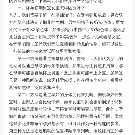
的方法如何选？下面就让我们来探讨一下这个话题。
一、怀孕初期男宝女宝怎样区分呀？
首先，我们需要了解一些基础知识。在受精卵形成后，男女双
方的染色体决定了胎儿的性别。男性的精子有XY染色体，而女
性的卵子有XX染色体。如果受精卵中携带了XY染色体，那么胎
儿就会是男宝；如果携带了XX染色体，那么胎儿就会是女宝。
在怀孕初期，虽然我们无法直接看到胎儿的性别，但可以通过
一些传统的方法来尝试区分男宝和女宝。
第一种方法是通过祖母猜测法。传统上，人们认为胎儿的
性别可以通过母亲的母亲来预测。如果祖母生育过多男孩，那
么母亲可能更容易怀上男宝；反之则更可能怀上女宝。虽然这
只是一种民间传说，缺乏科学依据，但在很多文化中，祖母猜
测法仍然被广泛传承和应用。
第二种方法是通过孕妇的身体变化来判断。据说孕妇怀男
宝时，面部皮肤会比较干燥，而怀女宝时则会更加润泽；怀男
宝时妊娠反应相对较轻，而怀女宝时可能更加明显。此外，孕
妇的食欲、情绪等也有可能因为胎儿的性别而有所不同。虽然
这些变化并非每个孕妇都会有，但可以作为一种有趣的参考。
第三种方法是通过胎动的位置和频率来判断。据说怀男宝的孕