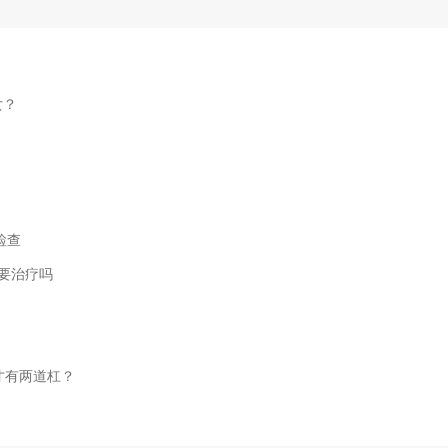
女？
检查
要治疗吗
才有两道杠？