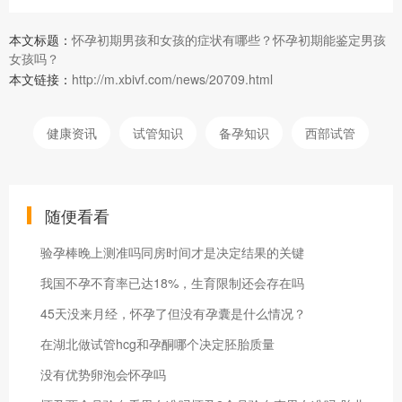
本文标题：
怀孕初期男孩和女孩的症状有哪些？怀孕初期能鉴定男孩
女孩吗？
本文链接：
http://m.xbivf.com/news/20709.html
健康资讯
试管知识
备孕知识
西部试管
随便看看
验孕棒晚上测准吗同房时间才是决定结果的关键
我国不孕不育率已达18%，生育限制还会存在吗
45天没来月经，怀孕了但没有孕囊是什么情况？
在湖北做试管hcg和孕酮哪个决定胚胎质量
没有优势卵泡会怀孕吗