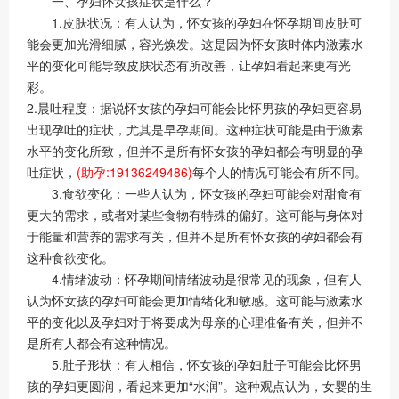
一、孕妇怀女孩症状是什么？
1.皮肤状况：有人认为，怀女孩的孕妇在怀孕期间皮肤可
能会更加光滑细腻，容光焕发。这是因为怀女孩时体内激素水
平的变化可能导致皮肤状态有所改善，让孕妇看起来更有光
彩。
2.晨吐程度：据说怀女孩的孕妇可能会比怀男孩的孕妇更容易
出现孕吐的症状，尤其是早孕期间。这种症状可能是由于激素
水平的变化所致，但并不是所有怀女孩的孕妇都会有明显的孕
吐症状，
(助孕:19136249486)
每个人的情况可能会有所不同。
3.食欲变化：一些人认为，怀女孩的孕妇可能会对甜食有
更大的需求，或者对某些食物有特殊的偏好。这可能与身体对
于能量和营养的需求有关，但并不是所有怀女孩的孕妇都会有
这种食欲变化。
4.情绪波动：怀孕期间情绪波动是很常见的现象，但有人
认为怀女孩的孕妇可能会更加情绪化和敏感。这可能与激素水
平的变化以及孕妇对于将要成为母亲的心理准备有关，但并不
是所有人都会有这种情况。
5.肚子形状：有人相信，怀女孩的孕妇肚子可能会比怀男
孩的孕妇更圆润，看起来更加“水润”。这种观点认为，女婴的生