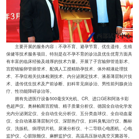
主要开展的服务内容：不孕不育、避孕节育、优生遗传、生殖
保健等技术服务项目。特别是在不孕不育的诊治及优生优育方面具
有丰富的临床经验及雄厚的技术力量。开展了子宫输卵管造影术、
宫腔镜输卵管插管术、配偶人工授精助孕技术、体外精液处理技
术、不孕症相关抗体检测技术、内分泌测定技术、液基薄层制片技
术、遗传优生技术及产前诊断、妇科常见病诊治、男性前列腺炎治
疗、性功能障碍诊治等。
拥有先进医疗设备500毫安X光机、CR、进口GE和阿洛卡彩
色超声仪、奥林帕斯宫腔镜、精子质量分析仪、德国全自动化学发
光内分泌测定仪、全自动生化分析仪、五分类血球仪、全自动血凝
仪、全自动液基薄层制片仪、深部热疗仪、妇科臭氧治疗仪、酶标
仪、洗扳机、病理切片机、尿液分析仪、十二导联心电图机、心电
监护仪、心脏除颤仪、麻醉监护仪、高温高压脉动真空灭菌器等。