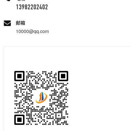
13982202402
邮箱
10000@qq.com