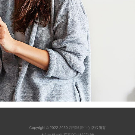
Copyright © 2022-2030
西部试管中心
版权所有
本站出租出售,联系QQ:14827188